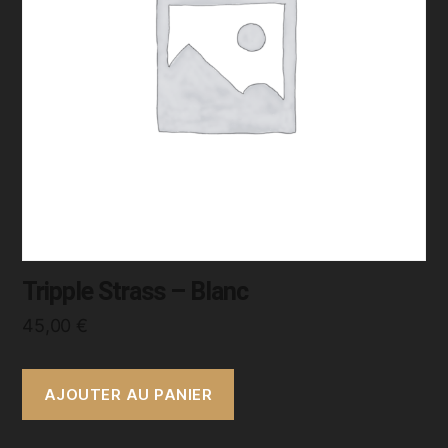
Tripple Strass – Blanc
45,00
€
AJOUTER AU PANIER