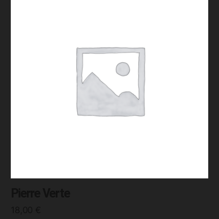
Pierre Verte
18,00
€