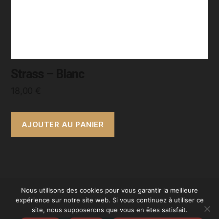
Strass – Blanc
18,00
€
AJOUTER AU PANIER
Nous utilisons des cookies pour vous garantir la meilleure
expérience sur notre site web. Si vous continuez à utiliser ce
© 2026
Sombre Épine
Haut
↑
site, nous supposerons que vous en êtes satisfait.
Politique de confidentialité