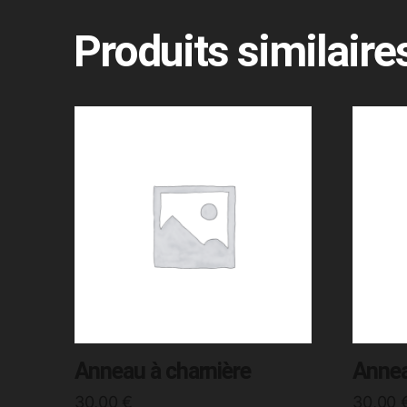
Produits similaire
Anneau à charnière
Annea
30,00
€
30,00