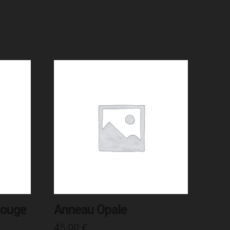
Rouge
Anneau Opale
45,00
€