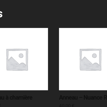
s
u à charnière
Anneau – Nuance 
€
40,00
€